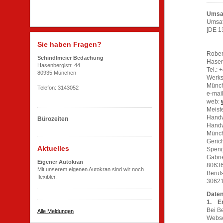
Umsat
Umsat
[DE 1
Sie haben Fragen?
Rober
Schindlmeier Bedachung
Hasen
Hasenberglstr. 44
Tel.:
80935 München
Werkst
Münc
Telefon: 3143052
e-mai
web:
Meist
Handw
Bürozeiten
Handw
Mün
Geric
Aktuelles
Speng
Gabrie
Eigener Autokran
8063
Mit unserem eigenen Autokran sind wir noch
Beruf
flexibler.
30621
Daten
1. Er
Bei B
Alle Meldungen
Webse