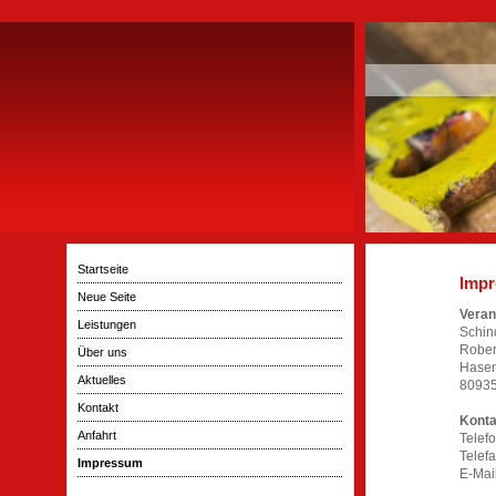
Startseite
Imp
Neue Seite
Veran
Leistungen
Schin
Rober
Über uns
Hasen
Aktuelles
8093
Kontakt
Konta
Anfahrt
Telef
Telef
Impressum
E-Mai