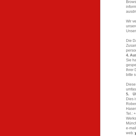
Brows
inform
ausdr
Wir v
unser
Unser
Die D
Zusam
perso
4. Au
Sie h
gespe
Ihrer
bitte 
Diese 
umfass
5. Ü
Dies i
Rober
Hasen
Tel.:
Werkst
Münc
e-mai
web: