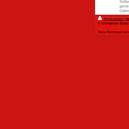
Sollt
gerne 
Daten
Druckversion
|
Si
© Schindlmeier Beda
Diese Homepage wur