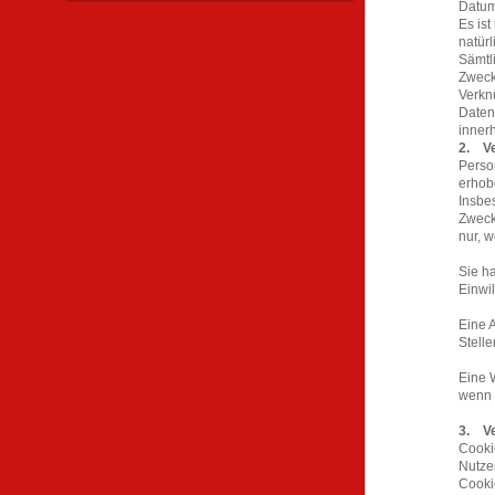
Datum
Es ist
natür
Sämtl
Zwecke
Verkn
Daten
inner
2. V
Perso
erhobe
Insbe
Zweck
nur, w
Sie ha
Einwil
Eine 
Stell
Eine W
wenn w
3. V
Cooki
Nutze
Cooki